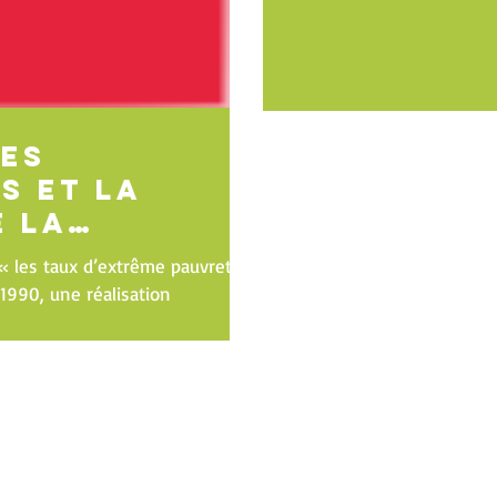
Les
s et la
e la
« les taux d’extrême pauvreté
1990, une réalisation